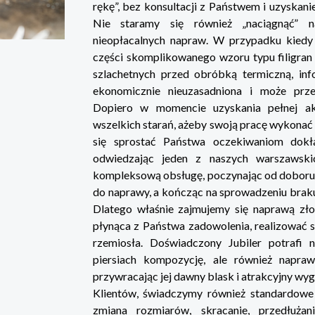
rękę”, bez konsultacji z Państwem i uzyskani
Nie staramy się również „naciągnąć” 
nieopłacalnych napraw. W przypadku kiedy
części skomplikowanego wzoru typu filigran 
szlachetnych przed obróbką termiczną, inf
ekonomicznie nieuzasadniona i może prz
Dopiero w momencie uzyskania pełnej ak
wszelkich starań, ażeby swoją pracę wykonać 
się sprostać Państwa oczekiwaniom dok
odwiedzając jeden z naszych warszawsk
kompleksową obsługę, poczynając od doboru 
do naprawy, a kończąc na sprowadzeniu braku
Dlatego właśnie zajmujemy się naprawą złote
płynąca z Państwa zadowolenia, realizować s
rzemiosła. Doświadczony Jubiler potrafi 
piersiach kompozycję, ale również naprawi
przywracając jej dawny blask i atrakcyjny wy
Klientów, świadczymy również standardowe us
zmiana rozmiarów, skracanie, przedłużani