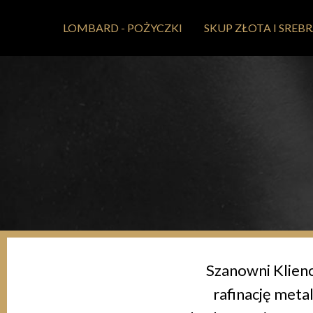
LOMBARD - POŻYCZKI
SKUP ZŁOTA I SREB
Szanowni Klienc
rafinację meta