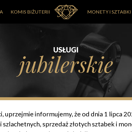
RA
KOMIS BIŻUTERII
MONETY I SZTABKI
USŁUGI
jubilerskie
i, uprzejmie informujemy, że od dnia 1 lipca 2
li szlachetnych, sprzedaż złotych sztabek i mo