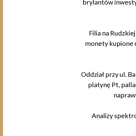
brylantów inwesty
Filia na Rudzkie
monety kupione o
Oddział przy ul. B
platynę Pt, pall
naprawy
Analizy spekt