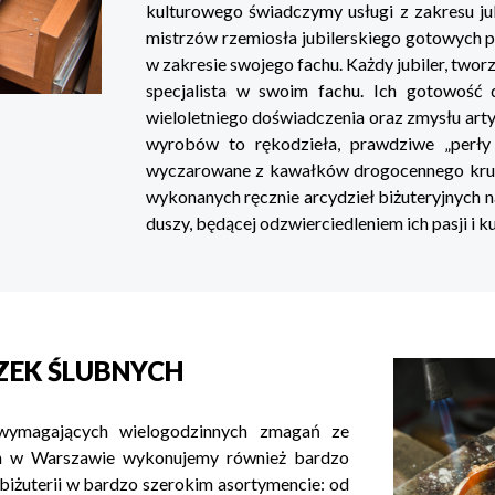
kulturowego świadczymy usługi z zakresu ju
mistrzów rzemiosła jubilerskiego gotowych 
w zakresie swojego fachu. Każdy jubiler, tworz
specjalista w swoim fachu. Ich gotowość do
wieloletniego doświadczenia oraz zmysłu art
wyrobów to rękodzieła, prawdziwe „perły r
wyczarowane z kawałków drogocennego krus
wykonanych ręcznie arcydzieł biżuteryjnych n
duszy, będącej odzwierciedleniem ich pasji i k
EK ŚLUBNYCH
wymagających wielogodzinnych zmagań ze
ch w Warszawie wykonujemy również bardzo
 biżuterii w bardzo szerokim asortymencie: od