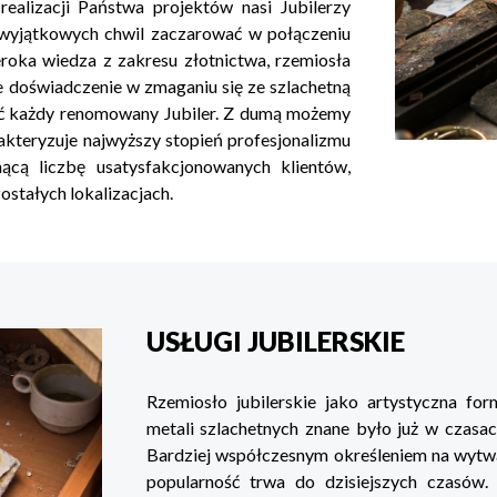
realizacji Państwa projektów nasi Jubilerzy
h wyjątkowych chwil zaczarować w połączeniu
roka wiedza z zakresu złotnictwa, rzemiosła
e doświadczenie w zmaganiu się ze szlachetną
dać każdy renomowany Jubiler. Z dumą możemy
arakteryzuje najwyższy stopień profesjonalizmu
ącą liczbę usatysfakcjonowanych klientów,
stałych lokalizacjach.
USŁUGI JUBILERSKIE
Rzemiosło jubilerskie jako artystyczna f
metali szlachetnych znane było już w czasac
Bardziej współczesnym określeniem na wytwarz
popularność trwa do dzisiejszych czasów.