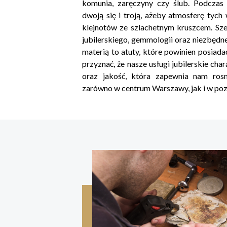
komunia, zaręczyny czy ślub. Podczas 
dwoją się i troją, ażeby atmosferę tyc
klejnotów ze szlachetnym kruszcem. Sze
jubilerskiego, gemmologii oraz niezbędn
materią to atuty, które powinien posia
przyznać, że nasze usługi jubilerskie ch
oraz jakość, która zapewnia nam rosn
zarówno w centrum Warszawy, jak i w pozo