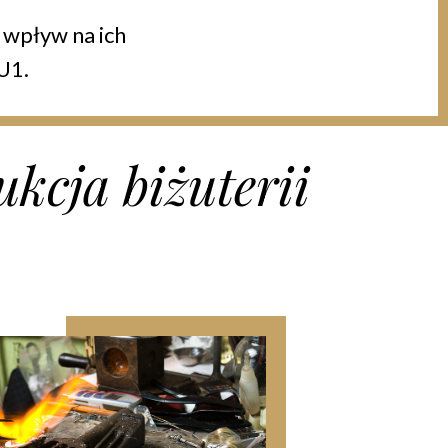
 wpływ na ich
U1.
ukcja biżuterii