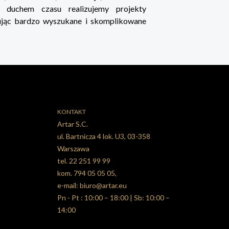
z duchem czasu realizujemy projekty
zując bardzo wyszukane i skomplikowane
KONTAKT
Artar S.C.
ul.
Bartnicza 4 lok. U3
,
03-358
Warszawa
tel.
22 251 99 99
kom. 794 05 05 05,
e-mail:
biuro@artar.eu
Pn - Pt : 10:00 – 18:00 |
Sb: 10:00 –
14:00