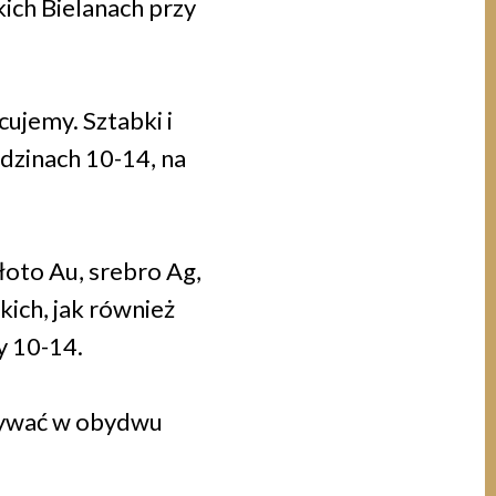
ich Bielanach przy
cujemy. Sztabki i
dzinach 10-14, na
łoto Au, srebro Ag,
kich, jak również
y 10-14.
nywać w obydwu