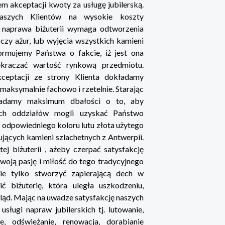
em akceptacji kwoty za usługę jubilerską.
naszych Klientów na wysokie koszty
 naprawa biżuterii wymaga odtworzenia
czy ażur, lub wyjęcia wszystkich kamieni
ormujemy Państwa o fakcie, iż jest ona
ekraczać wartość rynkową przedmiotu.
ceptacji ze strony Klienta dokładamy
maksymalnie fachowo i rzetelnie. Starając
ładamy maksimum dbałości o to, aby
ich oddziałów mogli uzyskać Państwo
odpowiedniego koloru lutu złota użytego
jących kamieni szlachetnych z Antwerpii.
j biżuterii , ażeby czerpać satysfakcję
woją pasję i miłość do tego tradycyjnego
nie tylko stworzyć zapierającą dech w
ć biżuterię, która uległa uszkodzeniu,
gląd. Mając na uwadze satysfakcję naszych
ługi napraw jubilerskich tj. lutowanie,
e, odświeżanie, renowacja, dorabianie