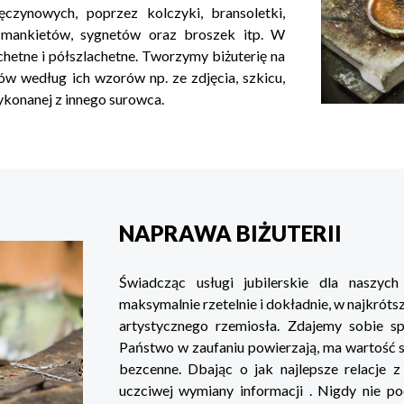
czynowych, poprzez kolczyki, bransoletki,
o mankietów, sygnetów oraz broszek itp. W
hetne i półszlachetne. Tworzymy biżuterię na
ów według ich wzorów np. ze zdjęcia, szkicu,
ykonanej z innego surowca.
NAPRAWA BIŻUTERII
Świadcząc usługi jubilerskie dla naszyc
maksymalnie rzetelnie i dokładnie, w najkrót
artystycznego rzemiosła. Zdajemy sobie sp
Państwo w zaufaniu powierzają, ma wartość se
bezcenne. Dbając o jak najlepsze relacje
uczciwej wymiany informacji . Nigdy nie po