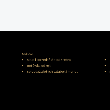
USŁUGI
skup i sprzedaż złota i srebra
gotówka od ręki
sprzedaż złotych sztabek i monet