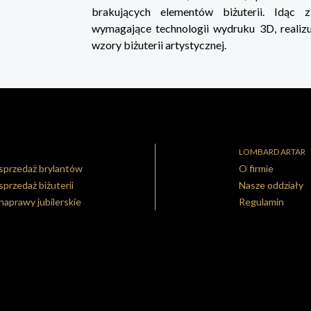
brakujących elementów biżuterii. Idąc 
wymagające technologii wydruku 3D, reali
wzory biżuterii artystycznej.
LOMBARD ARTAR
sprzedaż brylantów
O firmie
sprzedaż biżuterii
Nasze oddziały
naprawy jubilerskie
Regulamin