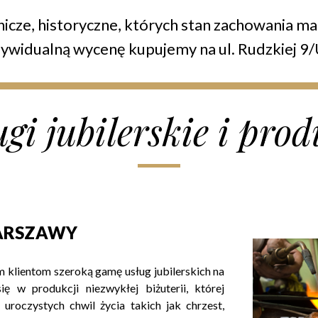
icze, historyczne, których stan zachowania ma
dywidualną wycenę kupujemy na ul. Rudzkiej 9/
i jubilerskie i prod
WARSZAWY
m klientom szeroką gamę usług jubilerskich na
ię w produkcji niezwykłej biżuterii, której
 uroczystych chwil życia takich jak chrzest,