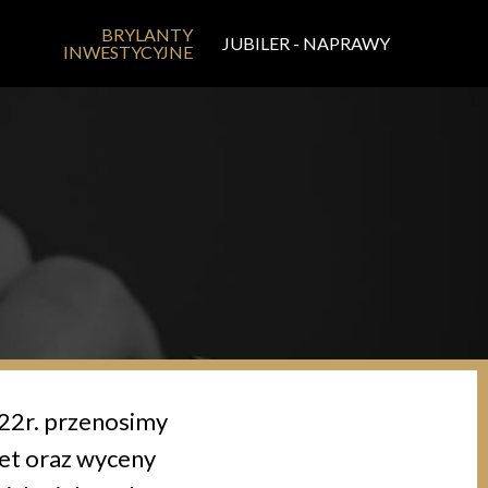
BRYLANTY
JUBILER - NAPRAWY
INWESTYCYJNE
022r. przenosimy
net oraz wyceny